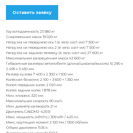
Оставить заявку
Грузоподъемность 23 580 кг
Снаряженная масса 19 020 кг
Нагрузка на переднюю ось 1 (в загр. сост-ии) 7 500 кг
Нагрузка на переднюю ось 2 (в загр. сост-ии) 7 500 кг
Нагрузка на заднюю тележку (в загр. сост-ии) 27 600 кг
Максимальная разрешенная масса 42 600 кг
Габаритные размеры автомобиля (длина/ширина/высота) 10 290 х
2 495 х 3 450 мм
Размер кузова 7 400 x 2 300 x 1 500 мм
Колесная база(мм) 2 100 + 3 600 + 1 350 мм
Колея передних колес 2 020 мм
Колея задних колес 1 878 мм
Мин. клиренс 320 мм
Максимальная скорость 90 км/ч
Мин. диаметр разворота
21 м
Двигатель CA6DM2-42E51
Макс. мощность (кВт/л.с.) 309 кВт / 420 л.с.
Макс. крутящий момент 2 100 Нм / 1300 об/мин
Объем двигателя 11.05 л.
Экологический класс EURO 5