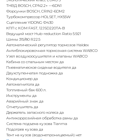
ТНВД BOSCH, CPN2.2+ —6DN1
Форсунки BOSCH, CRIN2-6DM2
Турбокомпрессор HOLSET, HX55W
Сцепление YIDONG Ф430
КПП с КОМ FAST, 12JSD220TA-B
Ведущий мост Hub-reduction Ratio 5.921
Шины 315/80 R22.5
Автоматический регулятор тормозов Haldex
Антиблокировочная тормозная система WABCO
Узел воздухоосушителя и клапаны WABCO
Кабина со спальным местом да
Пневматическое сиденье водителя да
Двухступенчатая подножка да
Кондиционер да
Автомагнитола да
Топливный бак 600 л.
Инструменты да
Аварийный знак да
Огнетушитель да
Держатель запасного колеса да
Антикоррозийная обработка рамы да
Система подъема кузова Tianma
Подогрев кузова да
Тент на кузов (водонепроницаемый) нет